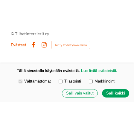
©
Tiibetinterrierit ry
Evästeet
Tehty Yhdistysavaimella
Facebook
Instagram
Tällä sivustolla käytetään evästeitä.
Lue lisää evästeistä.
Valitse käytettävät evästeet
Välttämättömät
Tilastointi
Markkinointi
Salli vain valitut
Salli kaikki