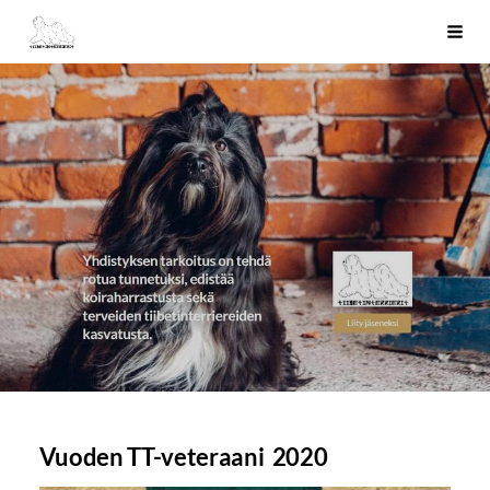
Siirry
Tiibetinterrierit ry
Haku
sivun
sisältöön
Vuoden TT-veteraani 2020