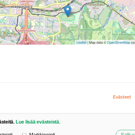
Leaflet
| Map data ©
OpenStreetMap
con
Evästeet
ästeitä.
Lue lisää evästeistä.
stointi
Markkinointi
Salli v