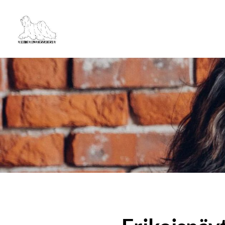
Siirry
sivun
Tiibetinterrierit ry
sisältöön