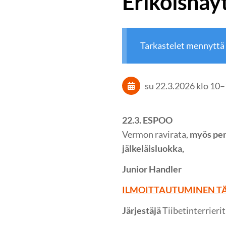
Erikoisnäy
Tarkastelet mennyttä
su 22.3.2026
klo 10
–
22.3. ESPOO
Vermon ravirata,
myös penn
jälkeläisluokka,
Junior Handler
ILMOITTAUTUMINEN T
Järjestäjä
Tiibetinterrierit