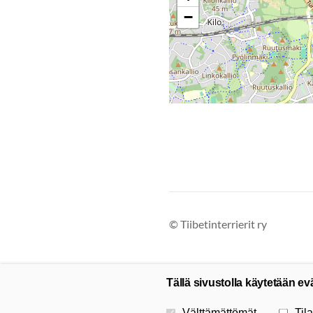
−
©
Tiibetinterrierit ry
Tällä sivustolla käytetään ev
Valitse käytettävät evästeet
Välttämättömät
Tila