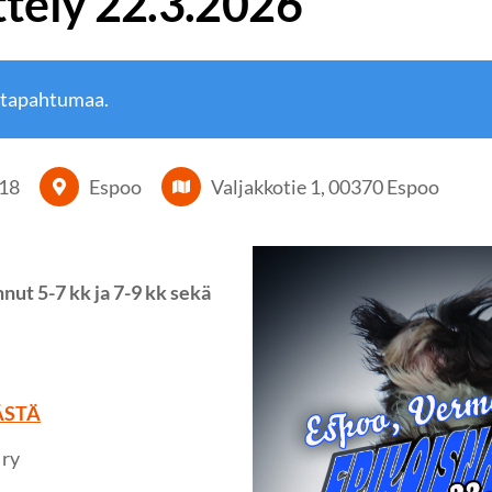
ttely 22.3.2026
 tapahtumaa.
18
Espoo
Valjakkotie 1, 00370 Espoo
ut 5-7 kk ja 7-9 kk sekä
ÄSTÄ
 ry