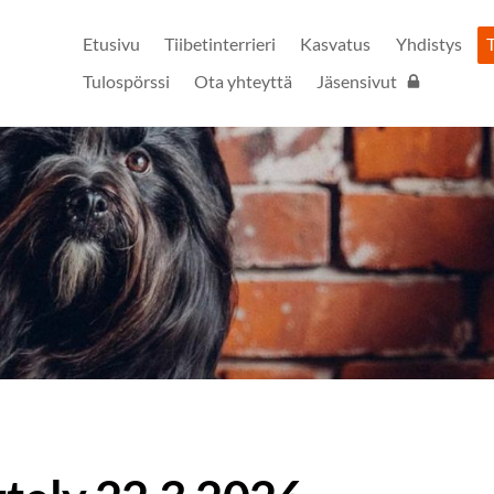
Etusivu
Tiibetinterrieri
Kasvatus
Yhdistys
Tulospörssi
Ota yhteyttä
Jäsensivut