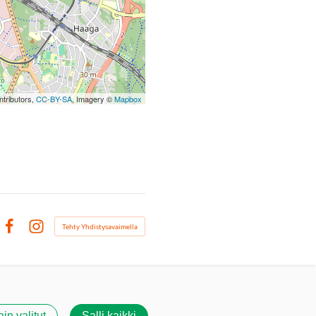
tributors,
CC-BY-SA
, Imagery ©
Mapbox
Tehty Yhdistysavaimella
Facebook
Instagram
ain valitut
Salli kaikki