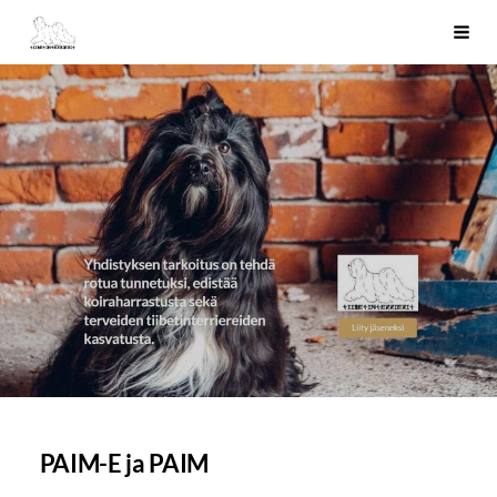
Siirry
Tiibetinterrierit ry
Haku
sivun
sisältöön
PAIM-E ja PAIM