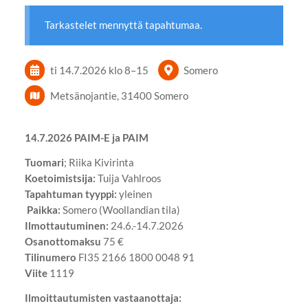
Tarkastelet mennyttä tapahtumaa.
ti 14.7.2026
klo 8
–
15
Somero
Metsänojantie, 31400 Somero
14.7.2026 PAIM-E ja PAIM
Tuomari
; Riika Kivirinta
Koetoimistsija:
Tuija Vahlroos
Tapahtuman tyyppi:
yleinen
Paikka:
Somero (Woollandian tila)
Ilmottautuminen:
24.6.-14.7.2026
Osanottomaksu
75 €
Tilinumero
FI35 2166 1800 0048 91
Viite
1119
Ilmoittautumisten vastaanottaja: