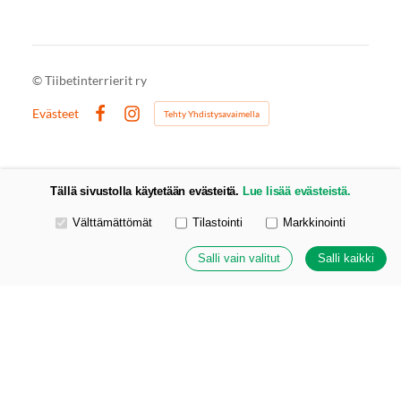
©
Tiibetinterrierit ry
Evästeet
Tehty Yhdistysavaimella
Facebook
Instagram
Tällä sivustolla käytetään evästeitä.
Lue lisää evästeistä.
Valitse käytettävät evästeet
Välttämättömät
Tilastointi
Markkinointi
Salli vain valitut
Salli kaikki