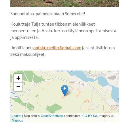
Sunnuntaina paimentamaan Somerolle!
Kouluttaja Tuija tuntee tibben mielenliikkeet
mennentullen ja Ansku kertoo käytännön opettamisesta
ja oppimisesta.
Ilmoittaudu
antsku.mellin@gmail.com
ja saat lisätietoja
sekä maksuohjeet.
+
−
Leaflet
| Map data ©
OpenStreetMap
contributors,
CC-BY-SA
, Imagery ©
Mapbox