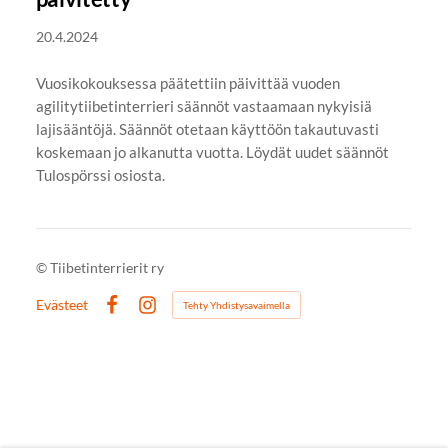
20.4.2024
Vuosikokouksessa päätettiin päivittää vuoden
agilitytiibetinterrieri säännöt vastaamaan nykyisiä
lajisääntöjä. Säännöt otetaan käyttöön takautuvasti
koskemaan jo alkanutta vuotta. Löydät uudet säännöt
Tulospörssi osiosta.
©
Tiibetinterrierit ry
Evästeet
Tehty Yhdistysavaimella
Facebook
Instagram