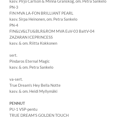
kasv. Pirjo Carlson & Minna Granskog, om. Petra Sankelo
PN-3
FIN MVA LA-FON BRILLIANT PEARL
kasv. Sirpa Heinonen, om. Petra Sankelo
PN-4
FIN&LV&LTU&BLR&ROM MVA EuV-03 BaltV-04
ZAZARAN ICEPRINCESS
kasv. & om. Riitta Kokkonen
sert.
Pindaros Eternal Magic
kasv. & om. Petra Sankelo
va-sert.
True Dream's Hey Bella Notte
kasv. & om. Heidi Myllymäki
PENNUT
PU-1 VSP-pentu
TRUE DREAM'S GOLDEN TOUCH