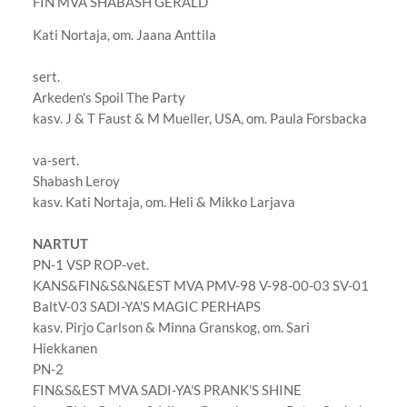
FIN MVA SHABASH GERALD
Kati Nortaja, om. Jaana Anttila
sert.
Arkeden's Spoil The Party
kasv. J & T Faust & M Mueller, USA, om. Paula Forsbacka
va-sert.
Shabash Leroy
kasv. Kati Nortaja, om. Heli & Mikko Larjava
NARTUT
PN-1 VSP ROP-vet.
KANS&FIN&S&N&EST MVA PMV-98 V-98-00-03 SV-01
BaltV-03 SADI-YA'S MAGIC PERHAPS
kasv. Pirjo Carlson & Minna Granskog, om. Sari
Hiekkanen
PN-2
FIN&S&EST MVA SADI-YA'S PRANK'S SHINE