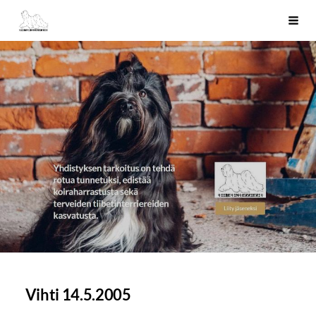
Siirry
Tiibetinterrierit ry
Haku
sivun
sisältöön
Vihti 14.5.2005