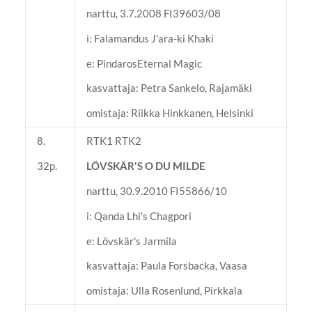
narttu, 3.7.2008 FI39603/08
i: Falamandus J'ara-ki Khaki
e: PindarosEternal Magic
kasvattaja: Petra Sankelo, Rajamäki
omistaja: Riikka Hinkkanen, Helsinki
8.
RTK1 RTK2
32p.
LÖVSKÄR'S O DU MILDE
narttu, 30.9.2010 FI55866/10
i: Qanda Lhi's Chagpori
e: Lövskär's Jarmila
kasvattaja: Paula Forsbacka, Vaasa
omistaja: Ulla Rosenlund, Pirkkala