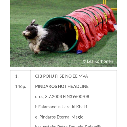
1.
CIB POHJ FI SE NO EE MVA
146p.
PINDAROS HOT HEADLINE
uros, 3.7.2008 FIN39600/08
i: Falamandus J'ara-ki Khaki
e: Pindaros Eternal Magic
kasvattaja: Petra Sankelo, Rajamäki