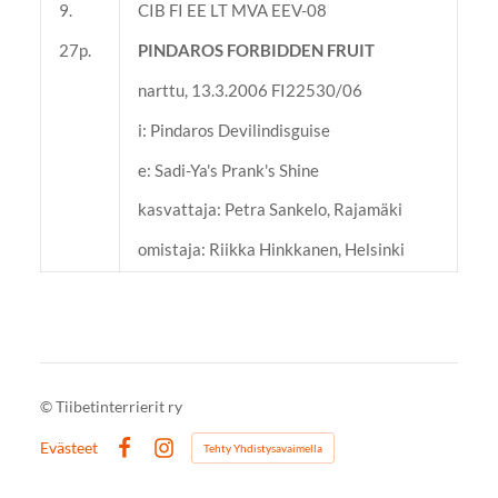
9.
CIB FI EE LT MVA EEV-08
27p.
PINDAROS FORBIDDEN FRUIT
narttu, 13.3.2006 FI22530/06
i: Pindaros Devilindisguise
e: Sadi-Ya's Prank's Shine
kasvattaja: Petra Sankelo, Rajamäki
omistaja: Riikka Hinkkanen, Helsinki
©
Tiibetinterrierit ry
Evästeet
Tehty Yhdistysavaimella
Facebook
Instagram