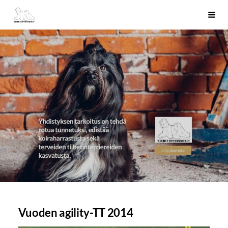
Siirry
Tiibetinterrierit ry
Haku
sivun
sisältöön
Vuoden agility-TT 2014