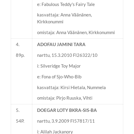
e: Fabulous Teddy's Fairy Tale
kasvattaja: Anna Väänänen,
Kirkkonummi
omistaja: Anna Väänänen, Kirkkonummi
4.
ADOFAU JAMINI TARA
89p.
narttu, 15.3.2010 FI26322/10
i: Silveridge Toy Major
e: Fona of Sjo-Who-Bib
kasvattaja: Kirsi Hietala, Nummela
omistaja: Pirjo Ruuska, Vihti
5.
DOEGAR LOTY BKRA-SIS-BA
54P.
narttu, 3.9.2009 FI57817/11
i: Alilah Jackanory