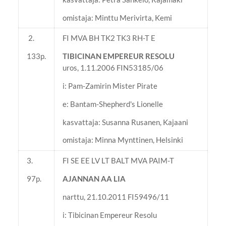
omistaja: Minttu Merivirta, Kemi
2.
FI MVA BH TK2 TK3 RH-T E
133p.
TIBICINAN EMPEREUR RESOLU
uros, 1.11.2006 FIN53185/06
i: Pam-Zamirin Mister Pirate
e: Bantam-Shepherd's Lionelle
kasvattaja: Susanna Rusanen, Kajaani
omistaja: Minna Mynttinen, Helsinki
3.
FI SE EE LV LT BALT MVA PAIM-T
97p.
AJANNAN AA LIA
narttu, 21.10.2011 FI59496/11
i: Tibicinan Empereur Resolu