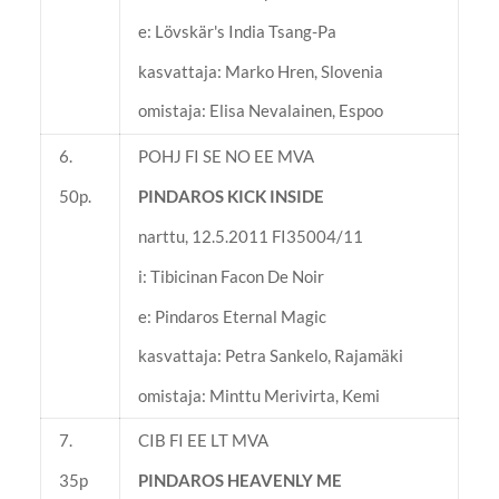
e: Lövskär's India Tsang-Pa
kasvattaja: Marko Hren, Slovenia
omistaja: Elisa Nevalainen, Espoo
6.
POHJ FI SE NO EE MVA
50p.
PINDAROS KICK INSIDE
narttu, 12.5.2011 FI35004/11
i: Tibicinan Facon De Noir
e: Pindaros Eternal Magic
kasvattaja: Petra Sankelo, Rajamäki
omistaja: Minttu Merivirta, Kemi
7.
CIB FI EE LT MVA
35p
PINDAROS HEAVENLY ME