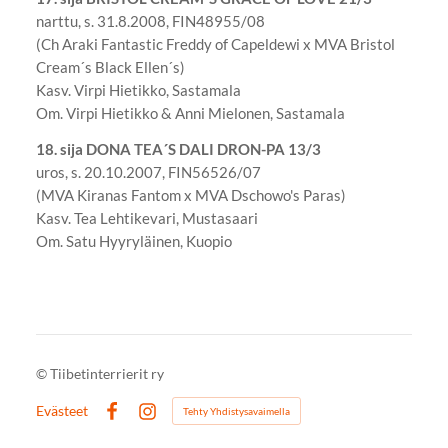
narttu, s. 31.8.2008, FIN48955/08
(Ch Araki Fantastic Freddy of Capeldewi x MVA Bristol
Cream´s Black Ellen´s)
Kasv. Virpi Hietikko, Sastamala
Om. Virpi Hietikko & Anni Mielonen, Sastamala
18. sija DONA TEA´S DALI DRON-PA 13/3
uros, s. 20.10.2007, FIN56526/07
(MVA Kiranas Fantom x MVA Dschowo's Paras)
Kasv. Tea Lehtikevari, Mustasaari
Om. Satu Hyyryläinen, Kuopio
©
Tiibetinterrierit ry
Evästeet
Tehty Yhdistysavaimella
Facebook
Instagram