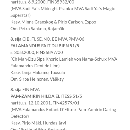
narttu, s. 6.9.2000, FIN35932/00
(MVA Sadi-Ya´s Midnight Prank x MVA Sadi-Ya´s Magic
Superstar)
Kasv. Minna Granskog & Pirjo Carlson, Espoo
Om. Petra Sankelo, Rajamäki
8. sija
CIB, FI, SE, NO, EE MVA PMV-06
FALAMANDUS FAIT DU BIEN 51/5
s. 30.8.2000, FIN36897/00
(Ch Man-Dzu Sipa Khorlo Lamleh von Nama-Schu x MVA
Falamandus Dent de Lion)
Kasv. Tanja Hakamo, Tuusula
Om. Sirpa Heinonen, Vääksy
8. sija
FIN MVA
PAM-ZAMIRIN HILDA ELITESS 51/5
narttu, s. 12.10.2001, FIN42579/01
(MVA Falamandus Enfant D´Elite x Pam-Zamirin Daring-
Defector)
Kasv. Pirjo Mäki, Huhdasjärvi
Om. Virpi Hietikko, Sastamala