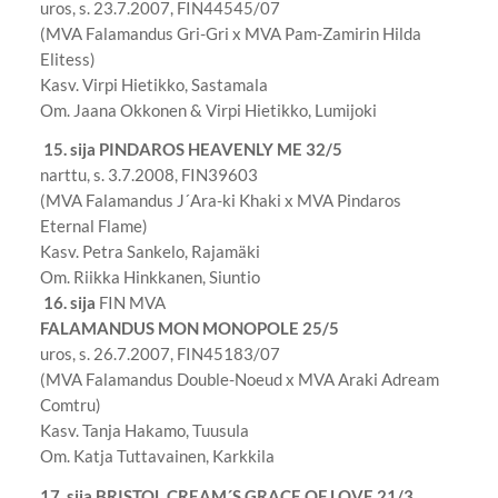
uros, s. 23.7.2007, FIN44545/07
(MVA Falamandus Gri-Gri x MVA Pam-Zamirin Hilda
Elitess)
Kasv. Virpi Hietikko, Sastamala
Om. Jaana Okkonen & Virpi Hietikko, Lumijoki
15. sija PINDAROS HEAVENLY ME 32/5
narttu, s. 3.7.2008, FIN39603
(MVA Falamandus J´Ara-ki Khaki x MVA Pindaros
Eternal Flame)
Kasv. Petra Sankelo, Rajamäki
Om. Riikka Hinkkanen, Siuntio
16. sija
FIN MVA
FALAMANDUS MON MONOPOLE 25/5
uros, s. 26.7.2007, FIN45183/07
(MVA Falamandus Double-Noeud x MVA Araki Adream
Comtru)
Kasv. Tanja Hakamo, Tuusula
Om. Katja Tuttavainen, Karkkila
17. sija BRISTOL CREAM´S GRACE OF LOVE 21/3