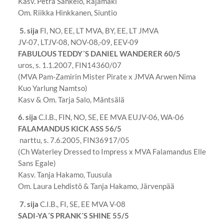
Kasv. Petra Sankelo, Rajamäki
Om. Riikka Hinkkanen, Siuntio
5. sija
FI, NO, EE, LT MVA, BY, EE, LT JMVA
JV-07, LTJV-08, NOV-08,-09, EEV-09
FABULOUS TEDDY´S DANIEL WANDERER 60/5
uros, s. 1.1.2007, FIN14360/07
(MVA Pam-Zamirin Mister Pirate x JMVA Arwen Nima
Kuo Yarlung Namtso)
Kasv & Om. Tarja Salo, Mäntsälä
6. sija
C.I.B., FIN, NO, SE, EE MVA EUJV-06, WA-06
FALAMANDUS KICK ASS 56/5
narttu, s. 7.6.2005, FIN36917/05
(Ch Waterley Dressed to Impress x MVA Falamandus Elle
Sans Egale)
Kasv. Tanja Hakamo, Tuusula
Om. Laura Lehdistö & Tanja Hakamo, Järvenpää
7. sija
C.I.B., FI, SE, EE MVA V-08
SADI-YA´S PRANK´S SHINE 55/5