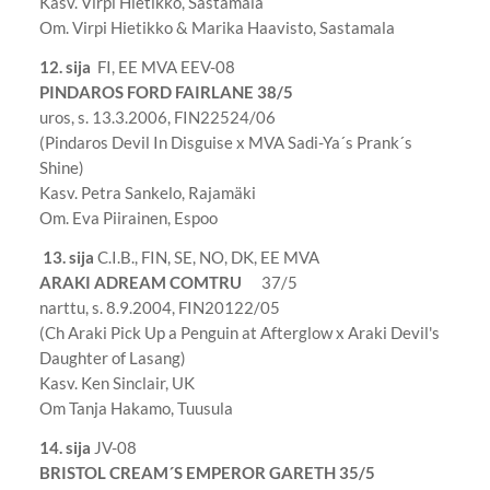
Kasv. Virpi Hietikko, Sastamala
Om. Virpi Hietikko & Marika Haavisto, Sastamala
12. sija
FI, EE MVA EEV-08
PINDAROS FORD FAIRLANE 38/5
uros, s. 13.3.2006, FIN22524/06
(Pindaros Devil In Disguise x MVA Sadi-Ya´s Prank´s
Shine)
Kasv. Petra Sankelo, Rajamäki
Om. Eva Piirainen, Espoo
13. sija
C.I.B., FIN, SE, NO, DK, EE MVA
ARAKI ADREAM COMTRU
37/5
narttu, s. 8.9.2004, FIN20122/05
(Ch Araki Pick Up a Penguin at Afterglow x Araki Devil's
Daughter of Lasang)
Kasv. Ken Sinclair, UK
Om Tanja Hakamo, Tuusula
14. sija
JV-08
BRISTOL CREAM´S EMPEROR GARETH 35/5