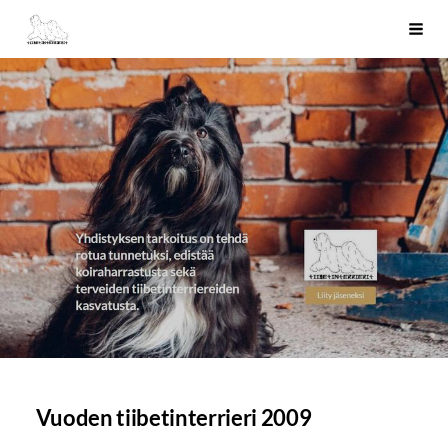
Siirry
Tiibetinterrierit ry
Haku
sivun
sisältöön
Vuoden tiibetinterrieri 2009