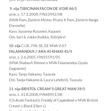
9. sija TIBICINAN FACON DE VOIR 46/5
uros, s. 17.3.2008, FIN23942/08
(MVA Pam-Zamirin Mister Pirate X Pam-Zamirin Neige
Eternelle)
Kasv. Susanna Rusanen, Kajaani
Om. Sari & Jukka Kuikka, Siilinjärvi
10. sija
C.I.B., FIN, SE, EE MVA V-07
FALAMANDUS J´ARA-KI KHAKI 45/5
uros, s. 2.6.2005, FIN35591/05
(MVA Shabash Shimon x MVA Falamandus Gyalo
Gagnante)
Kasv. Tanja Hakamo, Tuusula
Om. Tanja Hakamo & Laura Lehdistö, Tuusula
11. sija
BRISTOL CREAM´S GREAT MAN 39/5
uros, s. 31.8.2008, FIN48951/08
(Ch Araki Fantastic Freddy of Capeldewi x MVA Bristol
Cream´s Black Ellen´s)