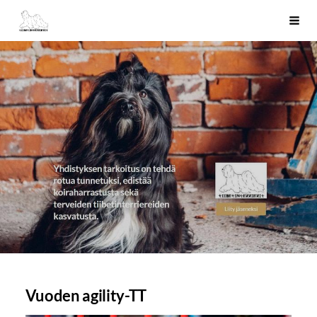
Siirry
Tiibetinterrierit ry
Haku
sivun
sisältöön
Vuoden agility-TT