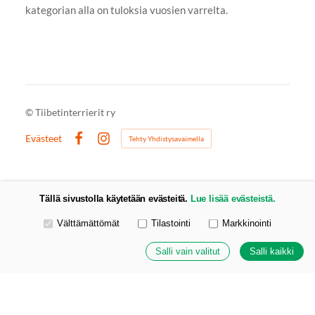
kategorian alla on tuloksia vuosien varrelta.
©
Tiibetinterrierit ry
Evästeet
Tehty Yhdistysavaimella
Facebook
Instagram
Tällä sivustolla käytetään evästeitä.
Lue lisää evästeistä.
Valitse käytettävät evästeet
Välttämättömät
Tilastointi
Markkinointi
Salli vain valitut
Salli kaikki