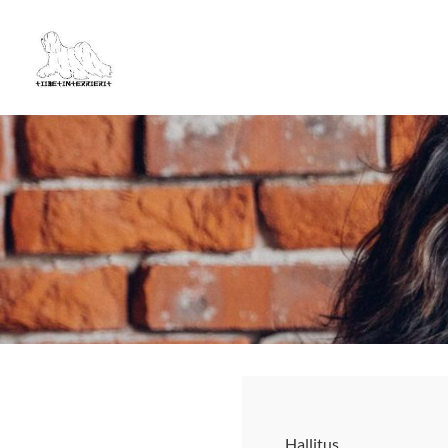
Siirry
sivun
Tiibetinterrierit ry
sisältöön
Hallitus