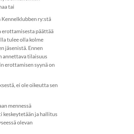
maa tai
a Kennelklubben ry:stä
a erottamisesta päättää
lla tulee olla kolme
sen jäsenistä. Ennen
 annettava tilaisuus
oin erottamisen syynä on
sestä, ei ole oikeutta sen
kaan mennessä
 keskeytetään ja hallitus
yseessä olevan