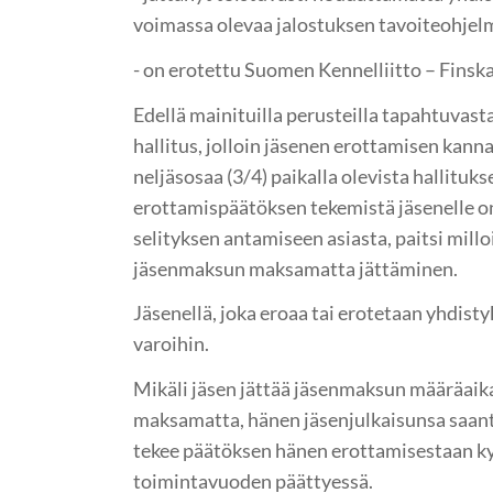
voimassa olevaa jalostuksen tavoiteohjel
- on erotettu Suomen Kennelliitto – Finsk
Edellä mainituilla perusteilla tapahtuvast
hallitus, jolloin jäsenen erottamisen kanna
neljäsosaa (3/4) paikalla olevista hallituk
erottamispäätöksen tekemistä jäsenelle on
selityksen antamiseen asiasta, paitsi mill
jäsenmaksun maksamatta jättäminen.
Jäsenellä, joka eroaa tai erotetaan yhdistyk
varoihin.
Mikäli jäsen jättää jäsenmaksun määräai
maksamatta, hänen jäsenjulkaisunsa saanti
tekee päätöksen hänen erottamisestaan k
toimintavuoden päättyessä.