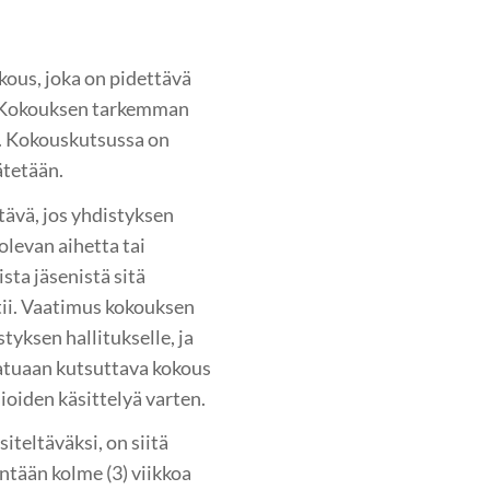
ous, joka on pidettävä
. Kokouksen tarkemman
s. Kokouskutsussa on
ätetään.
ävä, jos yhdistyksen
olevan aihetta tai
sta jäsenistä sitä
tii. Vaatimus kokouksen
styksen hallitukselle, ja
atuaan kutsuttava kokous
ioiden käsittelyä varten.
iteltäväksi, on siitä
intään kolme (3) viikkoa