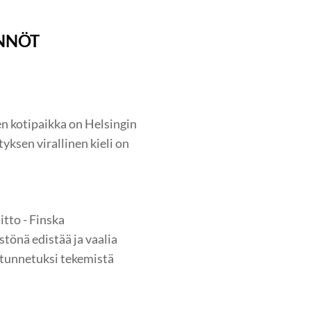
ÄNNÖT
en kotipaikka on Helsingin
yksen virallinen kieli on
tto - Finska
tönä edistää ja vaalia
a tunnetuksi tekemistä