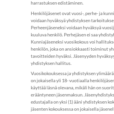
harrastuksen edistäminen.
Henkilöjäsenet ovat vuosi-, perhe- ja kunn
voidaan hyväksyä yhdistyksen tarkoitukse
Perheenjäseneksi voidaan hyväksyä vuosi
kuuluva henkilö. Perhejäsen ei saa yhdisty
Kunniajäseneksi vuosikokous voi hallituks
henkilön, joka on ansiokkaasti toiminut yh
tavoitteiden hyväksi. Jäsenyyden hyväks
yhdistyksen hallitus.
Vuosikokouksessa ja yhdistyksen ylimäärä
on jokaisella yli 18- vuotiaalla henkilöjäsen
käyttää läsnä olevana, mikäli hän on suori
erääntyneen jäsenmaksun. Jäsenyhdistyks
edustajalla on yksi (1) ääni yhdistyksen k
jäsenten kokouksessa on jokaisella jäsenel