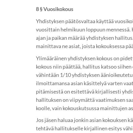
8 § Vuosikokous
Yhdistyksen päätösvaltaa käyttää vuosikok
vuosittain helmikuun loppuun mennessä
ajan ja paikan määrää yhdistyksen hallitu
mainittava ne asiat, joista kokouksessa pä
Ylimääräinen yhdistyksen kokous on pidett
kokous niin päättää, hallitus katsoo siihen 
vähintään 1/10 yhdistyksen äänioikeutetui
ilmoittamansa asian käsittelyä varten vaa
pitämisestä on esitettävä kirjallisesti yhdi
hallituksen on viipymättä vaatimuksen sa
koolle, vain kokouskutsussa mainittujen as
Jos jäsen haluaa jonkin asian kokouksen käs
tehtävä hallitukselle kirjallinen esitys väh