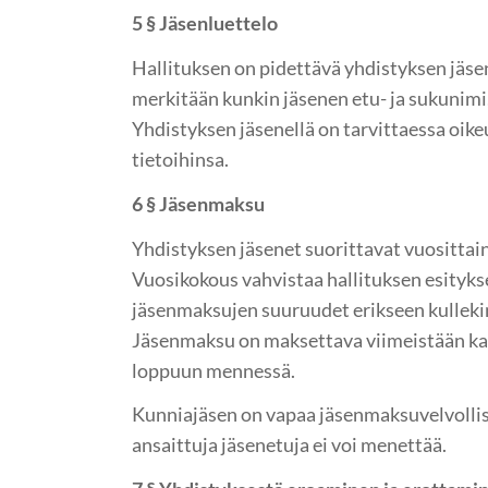
5 § Jäsenluettelo
Hallituksen on pidettävä yhdistyksen jäse
merkitään kunkin jäsenen etu- ja sukunimi, 
Yhdistyksen jäsenellä on tarvittaessa oik
tietoihinsa.
6 § Jäsenmaksu
Yhdistyksen jäsenet suorittavat vuositta
Vuosikokous vahvistaa hallituksen esityks
jäsenmaksujen suuruudet erikseen kulleki
Jäsenmaksu on maksettava viimeistään k
loppuun mennessä.
Kunniajäsen on vapaa jäsenmaksuvelvoll
ansaittuja jäsenetuja ei voi menettää.