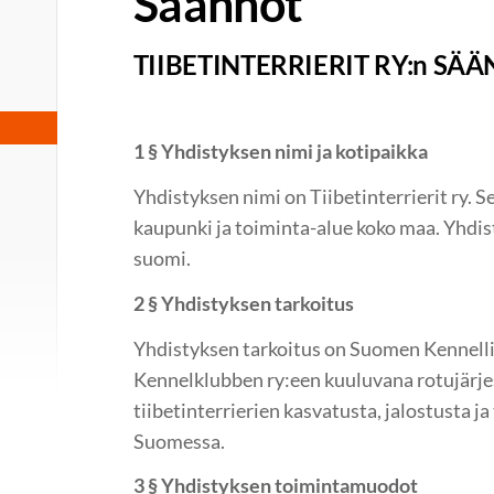
Säännöt
TIIBETINTERRIERIT RY:n SÄ
1 §
Yhdistyksen nimi ja kotipaikka
Yhdistyksen nimi on Tiibetinterrierit ry. S
kaupunki ja toiminta-alue koko maa. Yhdist
suomi.
2 §
Yhdistyksen tarkoitus
Yhdistyksen tarkoitus on Suomen Kennellii
Kennelklubben ry:een kuuluvana rotujärjes
tiibetinterrierien kasvatusta, jalostusta j
Suomessa.
3 §
Yhdistyksen toimintamuodot