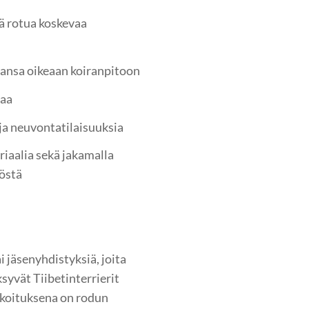
ä rotua koskevaa
aansa oikeaan koiranpitoon
taa
 ja neuvontatilaisuuksia
riaalia sekä jakamalla
yöstä
i jäsenyhdistyksiä, joita
syvät Tiibetinterrierit
arkoituksena on rodun