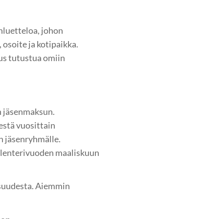
nluetteloa, johon
osoite ja kotipaikka.
eus tutustua omiin
in jäsenmaksun.
estä vuosittain
n jäsenryhmälle.
alenterivuoden maaliskuun
isuudesta. Aiemmin