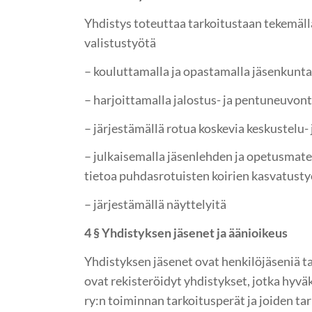
Yhdistys toteuttaa tarkoitustaan tekemäll
valistustyötä
– kouluttamalla ja opastamalla jäsenkunt
– harjoittamalla jalostus- ja pentuneuvon
– järjestämällä rotua koskevia keskustelu-
– julkaisemalla jäsenlehden ja opetusmate
tietoa puhdasrotuisten koirien kasvatust
– järjestämällä näyttelyitä
4 § Yhdistyksen jäsenet ja äänioikeus
Yhdistyksen jäsenet ovat henkilöjäseniä ta
ovat rekisteröidyt yhdistykset, jotka hyväk
ry:n toiminnan tarkoitusperät ja joiden t