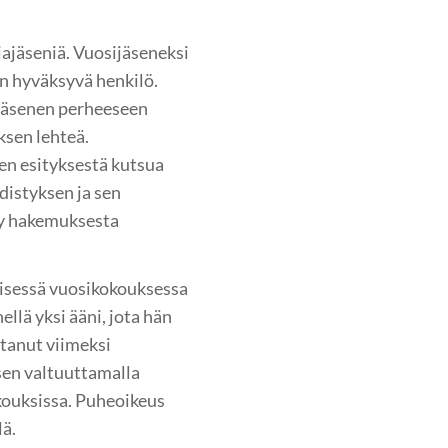
iajäseniä. Vuosijäseneksi
n hyväksyvä henkilö.
jäsenen perheeseen
ksen lehteä.
en esityksestä kutsua
distyksen ja sen
yy hakemuksesta
isessä vuosikokouksessa
ellä yksi ääni, jota hän
ttanut viimeksi
en valtuuttamalla
okouksissa. Puheoikeus
lä.