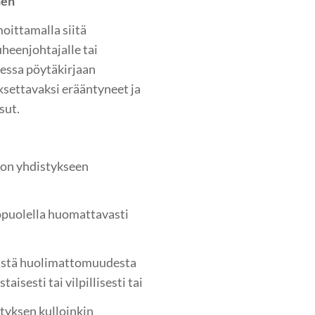
nen
moittamalla siitä
puheenjohtajalle tai
sessa pöytäkirjaan
ksettavaksi erääntyneet ja
sut.
n on yhdistykseen
kopuolella huomattavasti
eästä huolimattomuudesta
isesti tai vilpillisesti tai
styksen kulloinkin