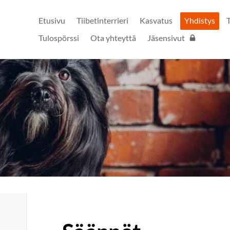
Etusivu
Tiibetinterrieri
Kasvatus
Yhdistys
Tulospörssi
Ota yhteyttä
Jäsensivut