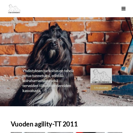
Siirry
Tiibetinterrierit ry
Haku
sivun
sisältöön
Vuoden agility-TT 2011