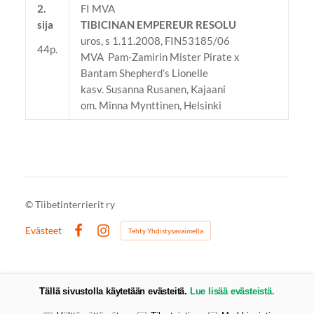
2.
FI MVA
sija
TIBICINAN EMPEREUR RESOLU
uros, s 1.11.2008, FIN53185/06
44p.
MVA Pam-Zamirin Mister Pirate x
Bantam Shepherd’s Lionelle
kasv. Susanna Rusanen, Kajaani
om. Minna Mynttinen, Helsinki
©
Tiibetinterrierit ry
Evästeet
Tehty Yhdistysavaimella
Facebook
Instagram
Tällä sivustolla käytetään evästeitä.
Lue lisää evästeistä.
Valitse käytettävät evästeet