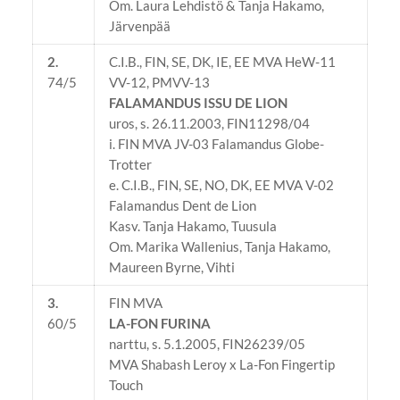
Om. Laura Lehdistö & Tanja Hakamo,
Järvenpää
2.
C.I.B., FIN, SE, DK, IE, EE MVA HeW-11
74/5
VV-12, PMVV-13
FALAMANDUS ISSU DE LION
uros, s. 26.11.2003, FIN11298/04
i. FIN MVA JV-03 Falamandus Globe-
Trotter
e. C.I.B., FIN, SE, NO, DK, EE MVA V-02
Falamandus Dent de Lion
Kasv. Tanja Hakamo, Tuusula
Om. Marika Wallenius, Tanja Hakamo,
Maureen Byrne, Vihti
3.
FIN MVA
60/5
LA-FON FURINA
narttu, s. 5.1.2005, FIN26239/05
MVA Shabash Leroy x La-Fon Fingertip
Touch