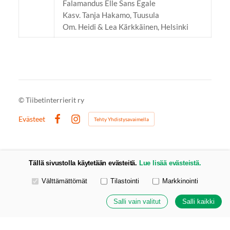
Falamandus Elle Sans Egale
Kasv. Tanja Hakamo, Tuusula
Om. Heidi & Lea Kärkkäinen, Helsinki
©
Tiibetinterrierit ry
Evästeet
Tehty Yhdistysavaimella
Facebook
Instagram
Tällä sivustolla käytetään evästeitä.
Lue lisää evästeistä.
Valitse käytettävät evästeet
Välttämättömät
Tilastointi
Markkinointi
Salli vain valitut
Salli kaikki