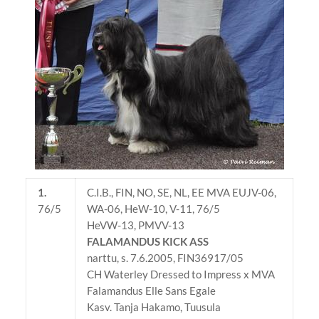
1.
C.I.B., FIN, NO, SE, NL, EE MVA EUJV-06,
76/5
WA-06, HeW-10, V-11, 76/5
HeVW-13, PMVV-13
FALAMANDUS KICK ASS
narttu, s. 7.6.2005, FIN36917/05
CH Waterley Dressed to Impress x MVA
Falamandus Elle Sans Egale
Kasv. Tanja Hakamo, Tuusula