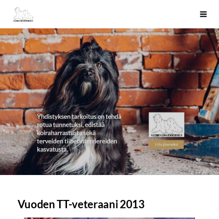
Siirry
Tiibetinterrierit ry
Haku
sivun
sisältöön
Vuoden TT-veteraani 2013