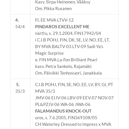
Kasv. Sirpa Heinonen, Vääksy
Om. Pikka Rusanen
4.
FI, EE MVA LTVV-12
54/4
PINDAROS EXCELLENT ME
narttu, s. 29.1.2004, FIN17942/04
i C.I.B POHJ, FIN, DK, SE, LV, NO, EE, LT,
BY MVA BALTV-03 LTV-09 Sadi-Ya’s
Magic Surprise
e. FIN MVA La-Fon Brilliant Pearl
kasv. Petra Sankelo, Rajamäki
Om. Päivikki Tenhovuori, Janakkala
5.
C.I.B POHJ, FIN, SE, NO, EE, LV, BY, GI, PT
35/3
MVA 35/3
JMV-06 EIJV-06 LBV-09 EEV-07 NOV-07
PL&PZJV-06 WA-06 JWA-06
FALAMANDUS KNOCK-OUT
uros, s. 7.6.2005, FIN369108/05
CH Waterley Dressed to Impress x MVA