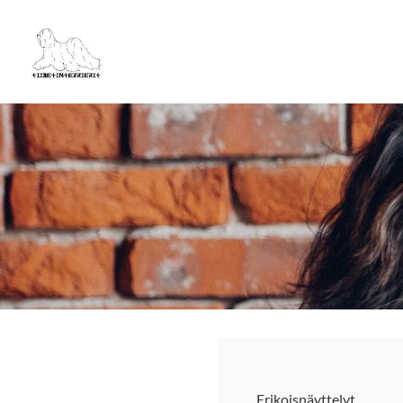
Siirry
sivun
Tiibetinterrierit ry
sisältöön
Erikoisnäyttelyt