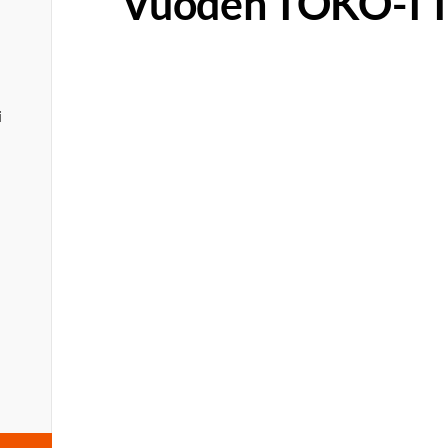
Vuoden TOKO-TT
i