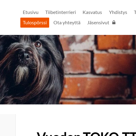
Etusivu
Tiibetinterrieri
Kasvatus
Yhdistys
Tulospörssi
Ota yhteyttä
Jäsensivut