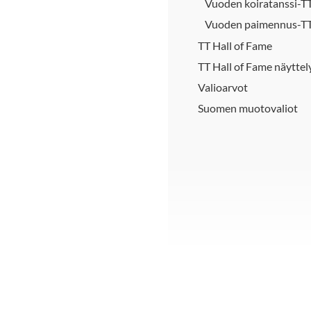
Vuoden koiratanssi-T
Vuoden paimennus-T
TT Hall of Fame
TT Hall of Fame näyttel
Valioarvot
Suomen muotovaliot