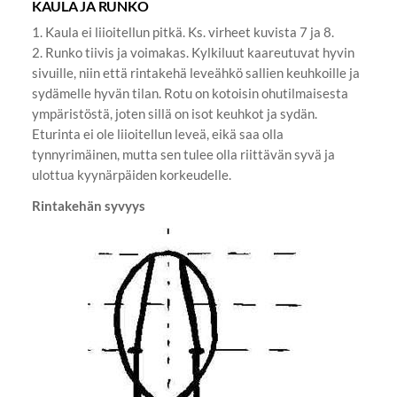
KAULA JA RUNKO
1. Kaula ei liioitellun pitkä. Ks. virheet kuvista 7 ja 8.
2. Runko tiivis ja voimakas. Kylkiluut kaareutuvat hyvin
sivuille, niin että rintakehä leveähkö sallien keuhkoille ja
sydämelle hyvän tilan. Rotu on kotoisin ohutilmaisesta
ympäristöstä, joten sillä on isot keuhkot ja sydän.
Eturinta ei ole liioitellun leveä, eikä saa olla
tynnyrimäinen, mutta sen tulee olla riittävän syvä ja
ulottua kyynärpäiden korkeudelle.
Rintakehän syvyys