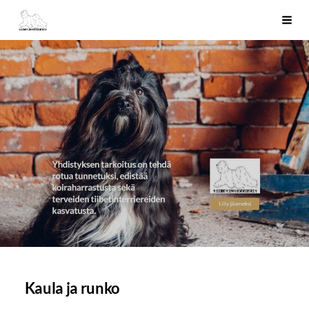
Siirry
Tiibetinterrierit ry
Haku
sivun
sisältöön
Kaula ja runko