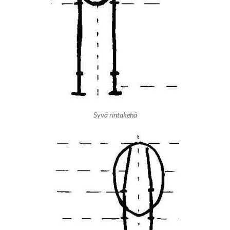
Syvä rintakehä