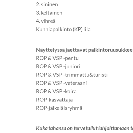
2. sininen
3. keltainen
4. vihreä
Kunniapalkinto (KP) lila
Näyttelyssä jaettavat palkintoruusukkee
ROP & VSP -pentu
ROP & VSP -juniori
ROP & VSP -trimmattu&turisti
ROP & VSP -veteraani
ROP & VSP -koira
ROP-kasvattaja
ROP-jälkeläisryhmä
Kuka tahansa on tervetullut lahjoittamaan