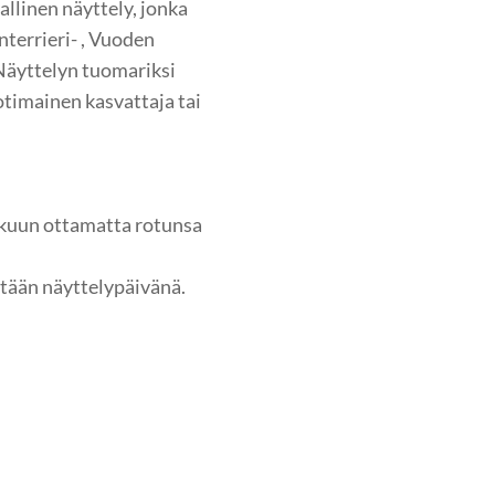
allinen näyttely, jonka
terrieri- , Vuoden
 Näyttelyn tuomariksi
otimainen kasvattaja tai
lukuun ottamatta rotunsa
stään näyttelypäivänä.