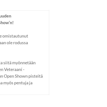
0 uuden
Show’n!
le omistautunut
kaan ole rodussa
tta siitä myönnetään
en Veteraani -
uun Open Shown pisteitä
na myös pentuja ja