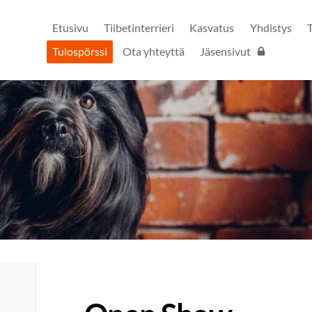
Etusivu
Tiibetinterrieri
Kasvatus
Yhdistys
Tulospörssi
Ota yhteyttä
Jäsensivut