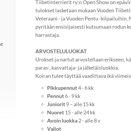
Tiibetinterrierit ry:n Open Show on epävir
tulokset lasketaan mukaan Vuoden Tiibetin
Veteraani - ja Vuoden Pentu -kilpailuihin.
pyritään ensisijaisesti kutsumaan rodun k
harrastaja.
yt
ARVOSTELULUOKAT
Urokset ja nartut arvostellaan erikseen, 
paras-, kasvattaja- ja jälkeläisluokkia.
Koiran tulee täyttää vaadittava ikä viimei
Pikkupennut
4 - 6 kk
Pennut
6 - 9 kk
Juniorit
9 – alle 15 kk
Nuoret
15 - alle 24 kk
Avoin luokka
2 - alle 8 v
Valiot