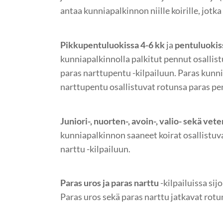
antaa kunniapalkinnon niille koirille, jotka
Pikkupentuluokissa 4-6 kk
ja
pentuluokis
kunniapalkinnolla palkitut pennut osallist
paras narttupentu -kilpailuun. Paras kunn
narttupentu osallistuvat rotunsa paras pen
Juniori-, nuorten-, avoin-, valio- sekä vet
kunniapalkinnon saaneet koirat osallistuva
narttu -kilpailuun.
Paras uros ja paras narttu
-kilpailuissa sijo
Paras uros sekä paras narttu jatkavat rotun