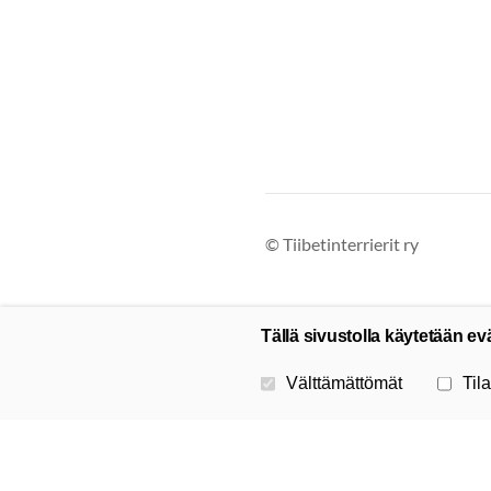
©
Tiibetinterrierit ry
Tällä sivustolla käytetään ev
Valitse käytettävät evästeet
Välttämättömät
Tila