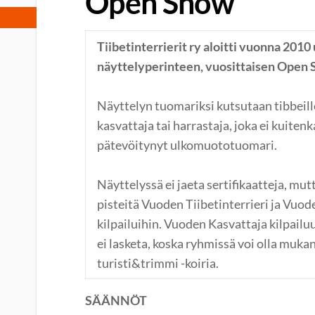
Open Show
Tiibetinterrierit ry aloitti vuonna 201
näyttelyperinteen, vuosittaisen Open 
Näyttelyn tuomariksi kutsutaan tibbeil
kasvattaja tai harrastaja, joka ei kuiten
pätevöitynyt ulkomuototuomari.
Näyttelyssä ei jaeta sertifikaatteja, mu
pisteitä Vuoden Tiibetinterrieri ja Vuod
kilpailuihin. Vuoden Kasvattaja kilpail
ei lasketa, koska ryhmissä voi olla muka
turisti&trimmi -koiria.
SÄÄNNÖT