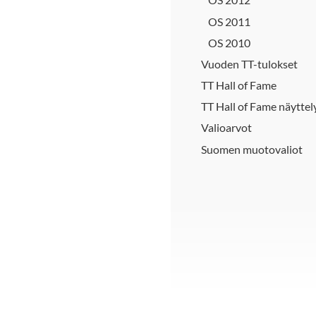
OS 2011
OS 2010
Vuoden TT-tulokset
TT Hall of Fame
TT Hall of Fame näyttel
Valioarvot
Suomen muotovaliot