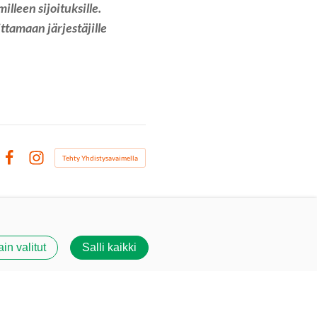
illeen sijoituksille.
ttamaan järjestäjille
Tehty Yhdistysavaimella
Facebook
Instagram
ain valitut
Salli kaikki