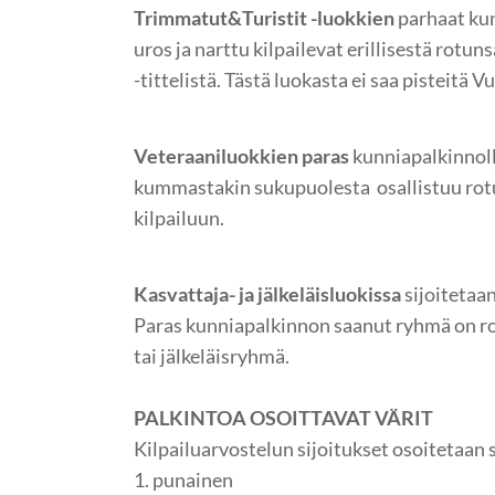
Trimmatut&Turistit -luokkien
parhaat ku
uros ja narttu kilpailevat erillisestä rotu
-tittelistä. Tästä luokasta ei saa pisteitä 
Veteraaniluokkien paras
kunniapalkinnoll
kummastakin sukupuolesta osallistuu rotu
kilpailuun.
Kasvattaja- ja jälkeläisluokissa
sijoitetaan
Paras kunniapalkinnon saanut ryhmä on ro
tai jälkeläisryhmä.
PALKINTOA OSOITTAVAT VÄRIT
Kilpailuarvostelun sijoitukset osoitetaan 
​1. punainen