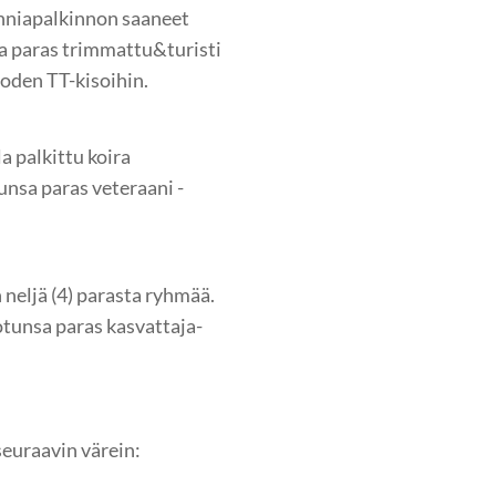
nniapalkinnon saaneet
nsa paras trimmattu&turisti
Vuoden TT-kisoihin.
a palkittu koira
nsa paras veteraani -
 neljä (4) parasta ryhmää.
tunsa paras kasvattaja-
seuraavin värein: