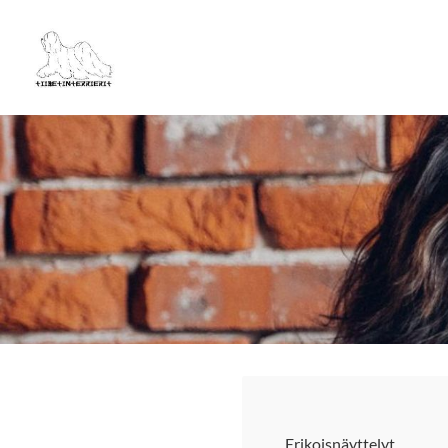
Siirry
sivun
Tiibetinterrierit ry
sisältöön
Erikoisnäyttelyt