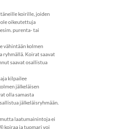
äneille koirille, joiden
 ole oikeutettuja
 esim. purenta- tai
ee vähintään kolmen
 ryhmällä. Koirat saavat
nut saavat osallistua
aja kilpailee
kolmen jälkeläisen
at olla samasta
allistua jälkeläisryhmään.
, mutta laatumainintoja ei
4) koiraa ja tuomari voi