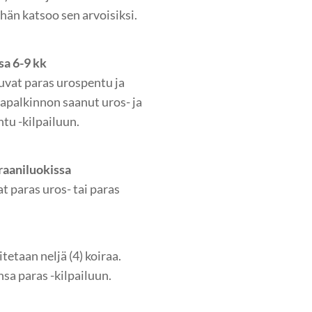
 hän katsoo sen arvoisiksi.
sa 6-9 kk
uvat paras urospentu ja
iapalkinnon saanut uros- ja
tu -kilpailuun.
eraaniluokissa
t paras uros- tai paras
itetaan neljä (4) koiraa.
sa paras -kilpailuun.