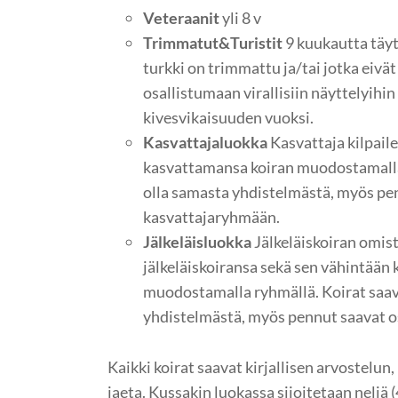
Veteraanit
yli 8 v
Trimmatut&Turistit
9 kuukautta täytt
turkki on trimmattu ja/tai jotka eivät
osallistumaan virallisiin näyttelyihin
kivesvikaisuuden vuoksi.
Kasvattajaluokka
Kasvattaja kilpail
kasvattamansa koiran muodostamalla
olla samasta yhdistelmästä, myös pen
kasvattajaryhmään.
Jälkeläisluokka
Jälkeläiskoiran omist
jälkeläiskoiransa sekä sen vähintään 
muodostamalla ryhmällä. Koirat saav
yhdistelmästä, myös pennut saavat os
Kaikki koirat saavat kirjallisen arvostelun
jaeta. Kussakin luokassa sijoitetaan neljä (