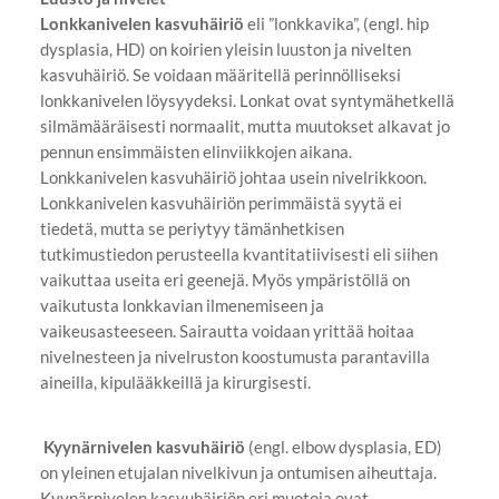
Lonkkanivelen kasvuhäiriö
eli ”lonkkavika”, (engl. hip
dysplasia, HD) on koirien yleisin luuston ja nivelten
kasvuhäiriö. Se voidaan määritellä perinnölliseksi
lonkkanivelen löysyydeksi. Lonkat ovat syntymähetkellä
silmämääräisesti normaalit, mutta muutokset alkavat jo
pennun ensimmäisten elinviikkojen aikana.
Lonkkanivelen kasvuhäiriö johtaa usein nivelrikkoon.
Lonkkanivelen kasvuhäiriön perimmäistä syytä ei
tiedetä, mutta se periytyy tämänhetkisen
tutkimustiedon perusteella kvantitatiivisesti eli siihen
vaikuttaa useita eri geenejä. Myös ympäristöllä on
vaikutusta lonkkavian ilmenemiseen ja
vaikeusasteeseen. Sairautta voidaan yrittää hoitaa
nivelnesteen ja nivelruston koostumusta parantavilla
aineilla, kipulääkkeillä ja kirurgisesti.
Kyynärnivelen kasvuhäiriö
(engl. elbow dysplasia, ED)
on yleinen etujalan nivelkivun ja ontumisen aiheuttaja.
Kyynärnivelen kasvuhäiriön eri muotoja ovat