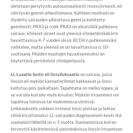
oletetaan periytyvän autosomaalisesti resessiivisesti, eli
väistyvän geenin aiheuttamana. Kahteen muotoon on
löydetty sairauden aiheuttava geeni ja kehitetty
geenitesti; PRA3 ja rcd4. PRA3 on aikuisiällä puhkeava
sairaus; kliiniset oireet ovat yleensä silmäeläinlääkärin
havaittavissa 4-7 vuoden iässä. RCD4:n puhkeamisikä
vaihtelee, mutta yleensä se on havaittavissa n. 10-
vuotiaana. Muiden muotojen havaitsemiseksi on
käytettävä perinteistä silmäpeilausta.
LL Luxatio lentis eli linssiluksaatio
on sairaus, jossa
linssin eli mykiön kannatinrihmat katkeavat ja linssi
kallistuu pois paikaltaan. Tapahtuma on melko nopea, ja
se voi olla koiralle myös kivulias. Mykiön irtoaminen voi
tapahtua toisessa tai molemmissa silmissä.
Leikkauksella voidaan irronnut linssi poistaa ja hoitaa
silmä kivuttomaksi. LL-sairauden diagnosoinnin keski-ikä
suomalaistibbeillä on n. 5 vuotta. Suomalaisissa koiran
terveyttä käsittelevissä yleisteoksissa linssin irtoamisen