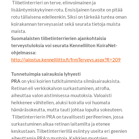
Tiibetinterrieri on terve, elinvoimainen ja
lisääntymiskykyinen rotu. Ensisijainen tavoite on pitää
rotu tällaisena edelleenkin. Siksi on tärkeää tuntea oman
koirakannan terveysasiat sekä seurata tietoja muista
maista.
Suomalaisten tiibetinterrierien ajankohtaisia
terveystuloksia voi seurata Kennelliiton KoiraNet-
ohjelmassa:
http://jalostus.kennelliitto.fi/frmTerveys.aspx?R=209
Tunnetuimpia sairauksia lyhyesti
PRA
on yksi koirien tutkituimmista silmäsairauksista.
Retinan eli verkkokalvon surkastuminen, atrofia,
aiheuttaa valon aistimisessa muutoksia. Valoaisti
heikkenee vähitellen, aluksi koiralla voi huomata
hämäräsokeutta, mutta tauti johtaa lopulta sokeuteen.
Tiibetinterrierin PRA on tavallisesti perifeerinen, jossa
surkastuminen alkaa retinan laitamilta ja etenee
keskustaan. Tiibetinterrierillä esiintyy useita eri geenien
aiheuttamia PRA:n muotoja. Kaikkien muotojen