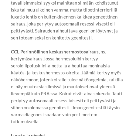
tavallisimmaksi syyksi mainitaan silmään kohdistunut
isku tai muu ulkoinen vamma, mutta tiibetinterrierillä
luxatio lentis on kuitenkin ennen kaikkea geneettinen
sairaus, joka periytyy autosomaali resessiivisesti eli
peittyvästi. Sairauden aiheuttava geeni on löytynyt ja
sen toteamiseksi on kehitetty geenitesti.
CCL Perinnöllinen keskushermostosairaus,
ns.
kertymäsairaus, jossa hermosoluihin kertyy
seroidilipofuskiini-ainetta ja aiheuttaa moninaisia
käytös- ja keskushermosto-oireita. Jäämiä kertyy myös
näköhermoon, joten koiralle tulee näköongelmia, kaikilla
ei näy muutoksia silmissä ja muutokset ovat yleensä
lievempiä kuin PRA:ssa. Koirat eivät aina sokeudu. Tauti
periytyy autosomaali resessiivisesti eli peittyvästi ja
siihen on olemassa geenitesti. Ilman geenitestiä täysin
varma diagnoosi saadaan vain post mortem -
tutkimuksella.
Luusto ja nivelet