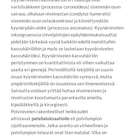
varislisäkkeen (processus coronoideus) sisemmän osan
sairaus, olkaluun nivelnastan (condylus humeralis)
sisemmän osan osteokondroosi ja kiinnittymätön
kyynärpään uloke (processus anconaeus). Kyynärnivelen
inkongruenssia (nivelpintojen epäyhdenmukaisuutta)
pidetään tärkeänä syynä kaikkiin edellä mainittuihin
kasvuhäiriöihin ja myös se lasketaan kyynärnivelen
kasvuhäiriöksi. Kyynärnivelen kasvuhäiriön
periytyminen on kvantitatiivista eli siihen vaikuttaa
useita eri geenejä. Perinnöllisillä tekijöillä on suurin
osuus kyynärnivelen kasvuhäiriön synnyssä, mutta
ympäristötekijöillä on osuutensa sen ilmenemisessä.
Sairautta voidaan yrittää hoitaa nivelnesteen ja
nivelruston koostumusta parantavilla aineilla,
kipulääkkeillä ja kirurgisesti.
Polvinivelen rakenteelliset heikkoudet
altistavat
patellaluksaatiolle
eli polvilumpion
sijoiltaanmenolle. Jalka-asento on virheellinen ja
polvilumpion telaurat ovat liian matalat. Vika on