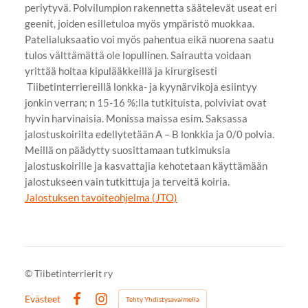
periytyvä. Polvilumpion rakennetta säätelevät useat eri
geenit, joiden esilletuloa myös ympäristö muokkaa.
Patellaluksaatio voi myös pahentua eikä nuorena saatu
tulos välttämättä ole lopullinen. Sairautta voidaan
yrittää hoitaa kipulääkkeillä ja kirurgisesti
​Tiibetinterriereillä lonkka- ja kyynärvikoja esiintyy
jonkin verran; n 15-16 %:lla tutkituista, polviviat ovat
hyvin harvinaisia. Monissa maissa esim. Saksassa
jalostuskoirilta edellytetään A – B lonkkia ja 0/0 polvia.
Meillä on päädytty suosittamaan tutkimuksia
jalostuskoirille ja kasvattajia kehotetaan käyttämään
jalostukseen vain tutkittuja ja terveitä koiria.
Jalostuksen tavoiteohjelma (JTO)
©
Tiibetinterrierit ry
Evästeet
Tehty Yhdistysavaimella