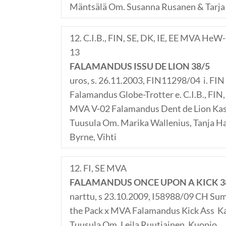
Mäntsälä Om. Susanna Rusanen & Tarja
12. C.I.B., FIN, SE, DK, IE, EE MVA He
13
FALAMANDUS ISSU DE LION 38/5
uros, s. 26.11.2003, FIN11298/04 i. FI
Falamandus Globe-Trotter e. C.I.B., FIN,
MVA V-02 Falamandus Dent de Lion Kas
Tuusula Om. Marika Wallenius, Tanja 
Byrne, Vihti
12. FI, SE MVA
FALAMANDUS ONCE UPON A KICK 3
narttu, s 23.10.2009, I58988/09 CH Su
the Pack x MVA Falamandus Kick Ass Ka
Tuusula Om. Leila Ruutiainen, Kuopio