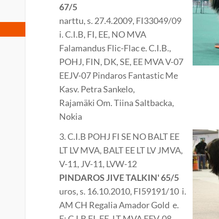
67/5
narttu, s. 27.4.2009, FI33049/09
i. C.I.B, FI, EE, NO MVA
Falamandus Flic-Flac e. C.I.B.,
POHJ, FIN, DK, SE, EE MVA V-07
EEJV-07 Pindaros Fantastic Me
Kasv. Petra Sankelo,
Rajamäki Om. Tiina Saltbacka,
Nokia
3. C.I.B POHJ FI SE NO BALT EE
LT LV MVA, BALT EE LT LV JMVA,
V-11, JV-11, LVW-12
PINDAROS JIVE TALKIN' 65/5
uros, s. 16.10.2010, FI59191/10 i.
AM CH Regalia Amador Gold e.
E: C.I.B FI, EE, LT MVA EEV-08