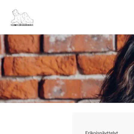
Siirry
sivun
Tiibetinterrierit ry
sisältöön
Erikoisnäyttelyt