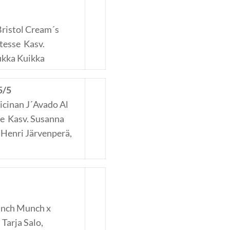
Bristol Cream´s
tesse Kasv.
ukka Kuikka
5/5
icinan J´Avado Al
e Kasv. Susanna
 Henri Järvenperä,
runch Munch x
Tarja Salo,