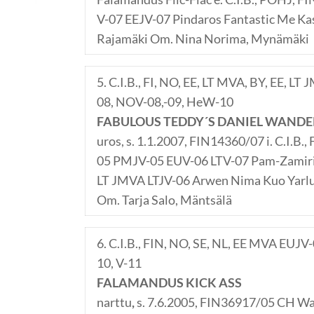
V-07 EEJV-07 Pindaros Fantastic Me Kas
Rajamäki Om. Nina Norima, Mynämäki
5. C.I.B., FI, NO, EE, LT MVA, BY, EE, LT
08, NOV-08,-09, HeW-10
FABULOUS TEDDY´S DANIEL WANDER
uros, s. 1.1.2007, FIN14360/07 i. C.I.B.,
05 PMJV-05 EUV-06 LTV-07 Pam-Zamirin
LT JMVA LTJV-06 Arwen Nima Kuo Yarl
Om. Tarja Salo, Mäntsälä
6. C.I.B., FIN, NO, SE, NL, EE MVA EUJ
10, V-11
FALAMANDUS KICK ASS
narttu
,
s. 7.6.2005, FIN36917/05 CH Wa