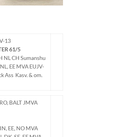
 V-13
ER 61/5
JCH NL CH Sumanshu
O, NL, EE MVA EUJV-
k Ass Kasv. & om.
EE, RO, BALT JMVA
, FIN, EE, NO MVA
IN, DK, SE, EE MVA