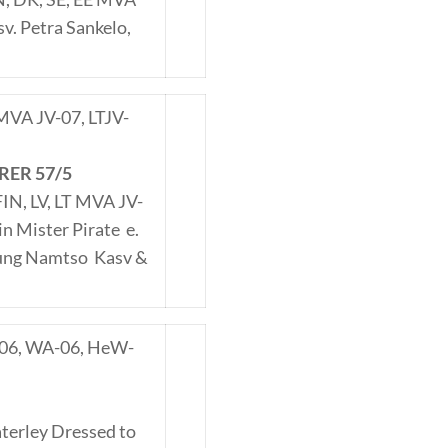
v. Petra Sankelo,
 JMVA JV-07, LTJV-
ER 57/5
 FIN, LV, LT MVA JV-
 Mister Pirate e.
ung Namtso Kasv &
V-06, WA-06, HeW-
terley Dressed to