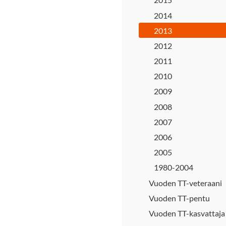
2014
2013
2012
2011
2010
2009
2008
2007
2006
2005
1980-2004
Vuoden TT-veteraani
Vuoden TT-pentu
Vuoden TT-kasvattaja