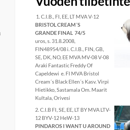
Vuoden tiibetinte
1. C.I.B., FI, EE, LT MVA V-12
BRISTOL CREAM´S
​GRANDE FINAL 74/5
i
uros, s. 31.8.2008,
FIN48954/08 i. C.I.B., FIN, GB,
SE, DK, NO, EE MVA MV-08 V-08
Araki Fantastic Freddy Of
Capeldewi e. FI MVA Bristol
Cream´s Black Ellen´s Kasv. Virpi
Hietikko, Sastamala Om. Maarit
Kultala, Orivesi
2. C.I.B FI, SE, EE, LT BY MVA LTV-
12 BYV-12 HeW-13
PINDAROS I WANT U AROUND