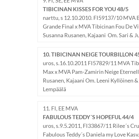
9. FI, SE, EE MVA
TIBICINAN KISSES FOR YOU 48/5
narttu, s 12.10.2010. FI59137/10 MVA 
Grande Final x MVA Tibicinan Fou De Vi
Susanna Rusanen, Kajaani Om. Sari & J
10. TIBICINAN NEIGE TOURBILLON 4
uros, s.16.10.2011 FI57829/11 MVA Tib
Max x MVA Pam-Zamirin Neige Eternell
Rusanen, Kajaani Om. Leeni Kyllöinen &
Lempäälä
11. FI, EE MVA
FABULOUS TEDDY´S HOPEFUL 44/4
uros, s.9.5.2011, FI33867/11 Rilee´s C
Fabulous Teddy´s Daniela my Love Kasv. 