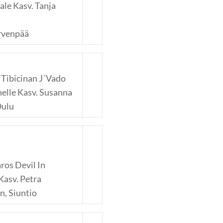
le Kasv. Tanja
rvenpää
 Tibicinan J´Vado
elle Kasv. Susanna
Oulu
ros Devil In
Kasv. Petra
n, Siuntio