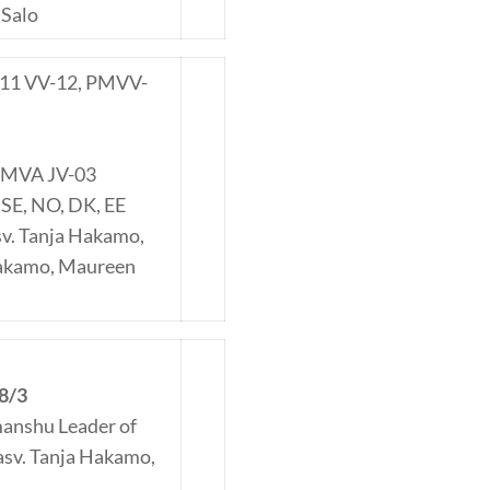
 Salo
W-11 VV-12, PMVV-
N MVA JV-03
 SE, NO, DK, EE
v. Tanja Hakamo,
Hakamo, Maureen
8/3
manshu Leader of
sv. Tanja Hakamo,