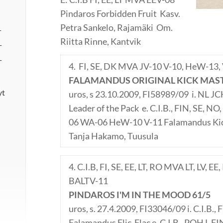
Pindaros Forbidden Fruit Kasv.
Petra Sankelo, Rajamäki Om.
T
Riitta Rinne, Kantvik
T
T
4. FI, SE, DK MVA JV-10 V-10, HeW-13,
FALAMANDUS ORIGINAL KICK MAST
yt
uros, s 23.10.2009, FI58989/09 i. NL 
Leader of the Pack e. C.I.B., FIN, SE, N
06 WA-06 HeW-10 V-11 Falamandus Kic
Tanja Hakamo, Tuusula
4. C.I.B, FI, SE, EE, LT, RO MVA LT, LV, 
BALTV-11
PINDAROS I'M IN THE MOOD 61/5
uros, s. 27.4.2009, FI33046/09 i. C.I.B.
Falamandus Flic-Flac e. C.I.B., POHJ, F