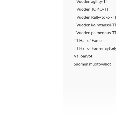
Vuoden agility-TT
Vuoden TOKO-TT
Vuoden Rally-toko -T
Vuoden koiratanssi-T
Vuoden paimennus-T
TT Hall of Fame
TT Hall of Fame näyttel
Valioarvot
Suomen muotovaliot