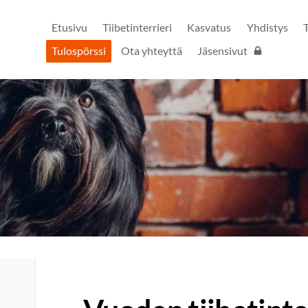
Etusivu
Tiibetinterrieri
Kasvatus
Yhdistys
Tulospörssi
Ota yhteyttä
Jäsensivut