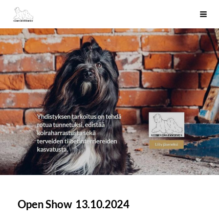
Siirry
Tiibetinterrierit ry
Haku
sivun
sisältöön
Open Show 13.10.2024