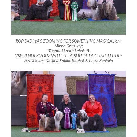
ROP SADI-YA’S ZOOMING FOR SOMETHING MAGICAL om.
Minna Granskog
Tuomari Laura Lehdistö
VSP RENDEZ-VOUZ-WITH-TI-LA-SHU DE LA CHAPELLE DES
ANGES om. Katja & Sabine Rauhut & Petra Sankelo