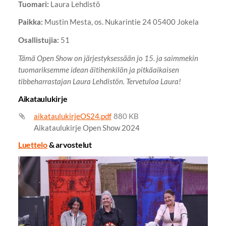
Tuomari:
Laura Lehdistö
Paikka:
Mustin Mesta, os. Nukarintie 24 05400 Jokela
Osallistujia:
51
Tämä Open Show on järjestyksessään jo 15. ja saimmekin
tuomariksemme idean äitihenkilön ja pitkäaikaisen
tibbeharrastajan Laura Lehdistön. Tervetuloa Laura!
Aikataulukirje
aikataulukirjeOS24.pdf
880 KB
Aikataulukirje Open Show 2024
Luettelo
& arvostelut