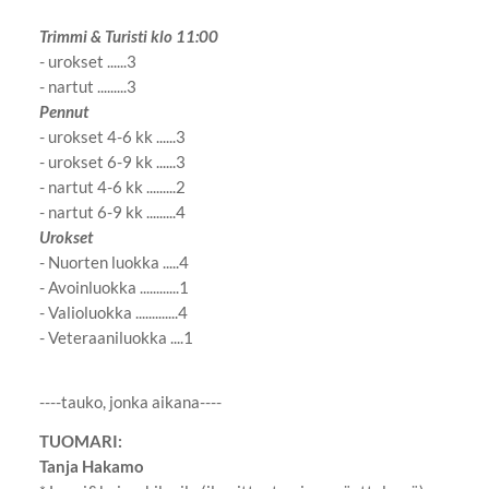
Trimmi & Turisti klo 11:00
- urokset ......3
- nartut .........3
Pennut
- urokset 4-6 kk ......3
- urokset 6-9 kk ......3
- nartut 4-6 kk .........2
- nartut 6-9 kk .........4
Urokset
- Nuorten luokka .....4
- Avoinluokka ............1
- Valioluokka .............4
- Veteraaniluokka ....1
----tauko, jonka aikana----
TUOMARI:
Tanja Hakamo