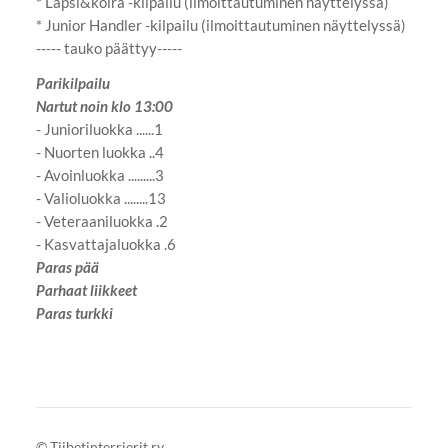
* Lapsi&koira -kilpailu (ilmoittautuminen näyttelyssä)
* Junior Handler -kilpailu (ilmoittautuminen näyttelyssä)
----- tauko päättyy-----
Parikilpailu
Nartut noin klo 13:00
- Junioriluokka ......1
- Nuorten luokka ..4
- Avoinluokka .........3
- Valioluokka ........13
- Veteraaniluokka .2
- Kasvattajaluokka .6
Paras pää
Parhaat liikkeet
Paras turkki
©
Tiibetinterrierit ry