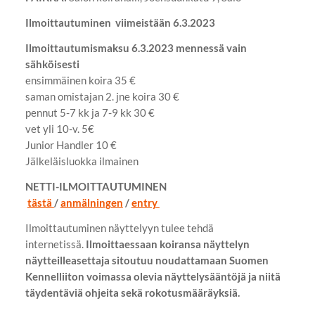
Ilmoittautuminen viimeistään 6.3.2023
Ilmoittautumismaksu 6.3.2023 mennessä vain
sähköisesti
​ensimmäinen koira 35 €
saman omistajan 2. jne koira 30 €
pennut 5-7 kk ja 7-9 kk 30 €
vet yli 10-v. 5€
Junior Handler 10 €
​Jälkeläisluokka ilmainen
​NETTI-ILMOITTAUTUMINEN
​
tästä
/
anmälningen
​ /
entry
Ilmoittautuminen näyttelyyn tulee tehdä
internetissä.
Ilmoittaessaan koiransa näyttelyn
näytteilleasettaja sitoutuu noudattamaan Suomen
Kennelliiton voimassa olevia näyttelysääntöjä ja niitä
täydentäviä ohjeita sekä rokotusmääräyksiä.