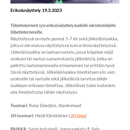
Erikoisnäyttely 19.3.2023
Tiibetinterrierit ry:n erikoisnäyttely kaikille rekisteröidyille
tiibetinterriereille.
Näyttelyssä on myös pennut 5-7 kk sekä jälkeläisluokka,
joita ei ole muissa näyttelyissä kuin erikoisnäyttelyissä.
Jälkeläisluokka on laatuarvostelu, jossa kilpailee
neljä
uroksen tai nartun samanrotuista jälkeläistä, jotka on
palkittu laatumaininnalla erinomainen tai erittäin hyvä
tässä näyttelyssä. Jälkeläisluokka ilmoitetaan siis vain
urokselle tai nartulle eikä jälkeläisiä tarvitse
tähän
luokkaan
erikseen ilmoittaa. Jälkeläiset tulee kuitenkin
olla ilmoitettuina tähän näyttelyyn.
Tuomari:
Rony Doedijns, Alankomaat
JH-tuomari:
Heidi Kärkkäinen (
JH-ilmo
)
PAIKKA:
Salon koirahalli, Joensuunkatu 9, Salo​