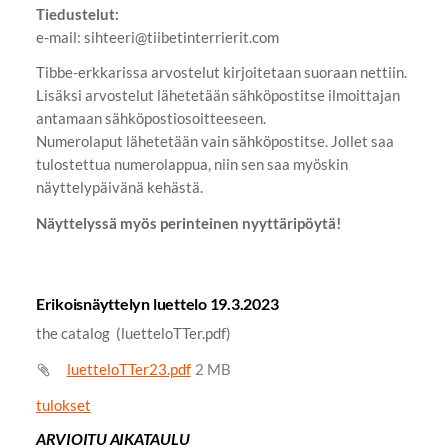
Tiedustelut:
e-mail: sihteeri@tiibetinterrierit.com
Tibbe-erkkarissa arvostelut kirjoitetaan suoraan nettiin.
Lisäksi arvostelut lähetetään sähköpostitse ilmoittajan
antamaan sähköpostiosoitteeseen.
​Numerolaput lähetetään vain sähköpostitse. Jollet saa
tulostettua numerolappua, niin sen saa myöskin
näyttelypäivänä kehästä.
Näyttelyssä myös perinteinen nyyttäripöytä!
Erikoisnäyttelyn luettelo 19.3.2023
the catalog (luetteloTTer.pdf)
luetteloTTer23.pdf
2 MB
tulokset
ARVIOITU AIKATAULU