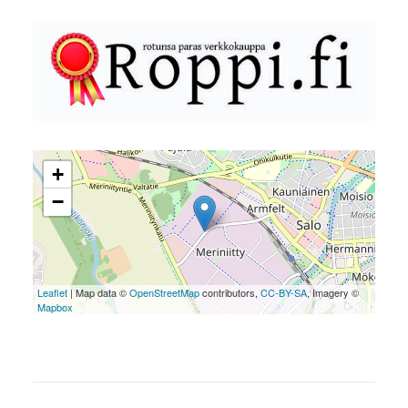
+
−
Leaflet
| Map data ©
OpenStreetMap
contributors,
CC-BY-SA
, Imagery ©
Mapbox