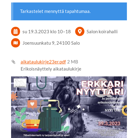
Tarkastelet mennyttä tapahtumaa.
su 19.3.2023
klo 10
–
18
Salon koirahalli
Joensuunkatu 9, 24100 Salo
aikataulukirje23er.pdf
2 MB
Erikoisnäyttely aikataulukirje