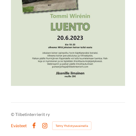
©
Tiibetinterrierit ry
Evästeet
Tehty Yhdistysavaimella
Facebook
Instagram