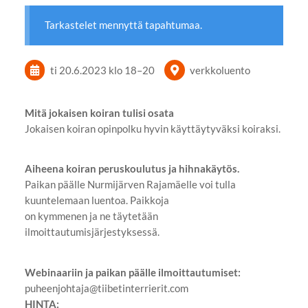
Tarkastelet mennyttä tapahtumaa.
ti 20.6.2023
klo 18
–
20
verkkoluento
Mitä jokaisen koiran tulisi osata
Jokaisen koiran opinpolku hyvin käyttäytyväksi koiraksi.
Aiheena koiran peruskoulutus ja hihnakäytös.
Paikan päälle Nurmijärven Rajamäelle voi tulla
kuuntelemaan luentoa. Paikkoja
on kymmenen ja ne täytetään
ilmoittautumisjärjestyksessä.
Webinaariin ja paikan päälle ilmoittautumiset:
puheenjohtaja@tiibetinterrierit.com
HINTA: