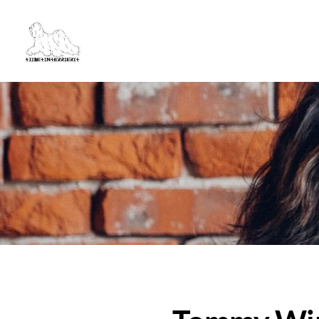
Siirry
sivun
Tiibetinterrierit ry
sisältöön