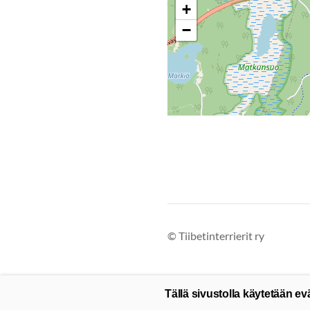
+
−
©
Tiibetinterrierit ry
Tällä sivustolla käytetään ev