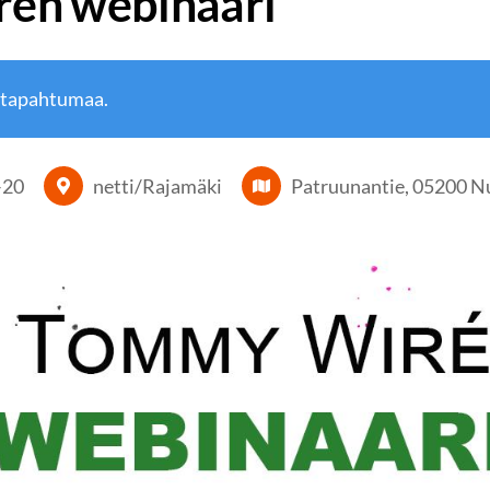
en webinaari
 tapahtumaa.
–
20
netti/Rajamäki
Patruunantie, 05200 N