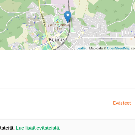
Leaflet
| Map data ©
OpenStreetMap
con
Evästeet
ästeitä.
Lue lisää evästeistä.