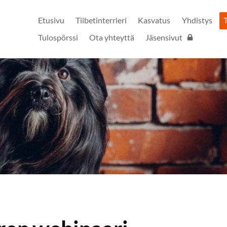
Etusivu
Tiibetinterrieri
Kasvatus
Yhdistys
Tulospörssi
Ota yhteyttä
Jäsensivut