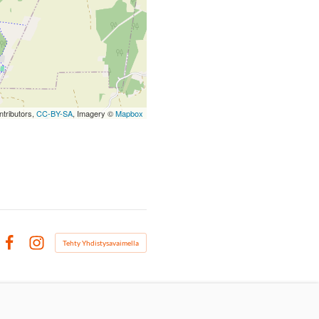
tributors,
CC-BY-SA
, Imagery ©
Mapbox
Tehty Yhdistysavaimella
Facebook
Instagram