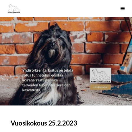
Siirry
Tiibetinterrierit ry
Haku
sivun
sisältöön
Vuosikokous 25.2.2023