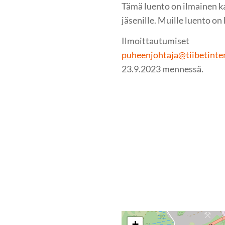
Tämä luento on ilmainen kai
jäsenille. Muille luento on
Ilmoittautumiset
puheenjohtaja@tiibetinter
23.9.2023 mennessä.
+