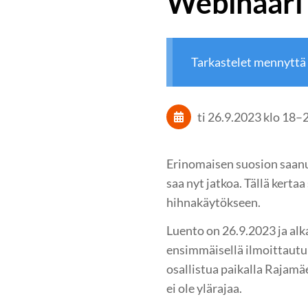
Webinaari
Tarkastelet mennyttä
ti 26.9.2023
klo 18
–
Erinomaisen suosion saan
saa nyt jatkoa. Tällä kert
hihnakäytökseen.
Luento on 26.9.2023 ja al
ensimmäisellä ilmoittautu
osallistua paikalla Rajamäe
ei ole ylärajaa.