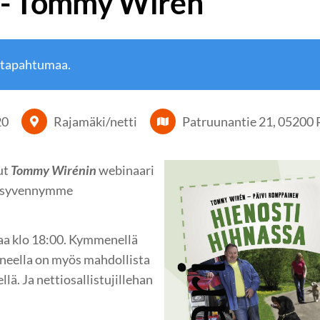
 - Tommy Wirén
 tapahtumaa.
20
Rajamäki/netti
Patruunantie 21, 05200 
ut
Tommy Wirénin
webinaari
aa syvennymme
kaa klo 18:00. Kymmenellä
neella on myös mahdollista
llä. Ja nettiosallistujillehan