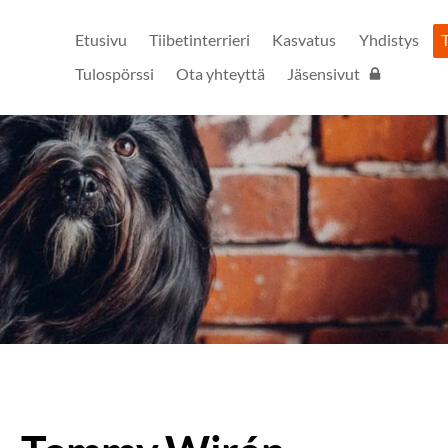
Etusivu
Tiibetinterrieri
Kasvatus
Yhdistys
Tulospörssi
Ota yhteyttä
Jäsensivut