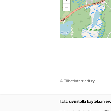
−
©
Tiibetinterrierit ry
Tällä sivustolla käytetään ev
Valitse käytettävät evästeet