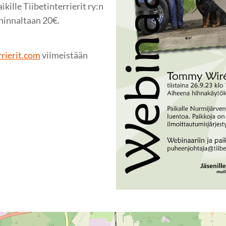
kille Tiibetinterrierit ry:n
 hinnaltaan 20€.
rierit.com
viimeistään