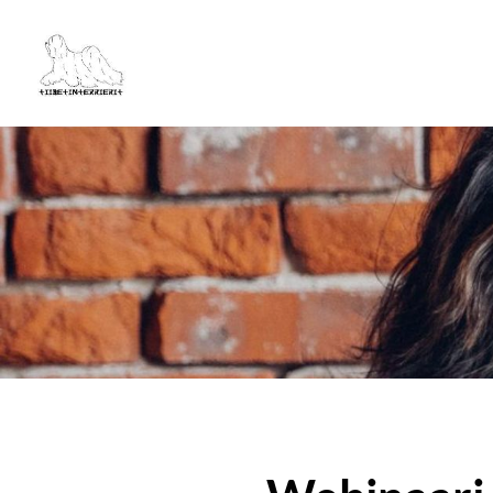
Siirry
sivun
Tiibetinterrierit ry
sisältöön