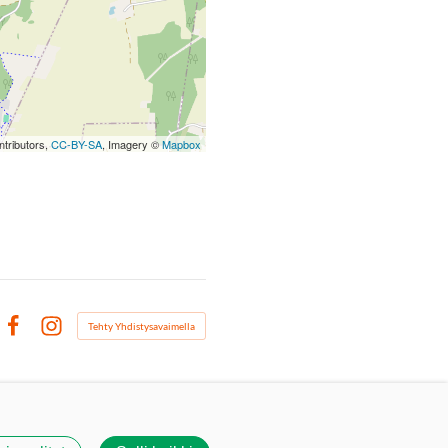
tributors,
CC-BY-SA
, Imagery ©
Mapbox
Tehty Yhdistysavaimella
Facebook
Instagram