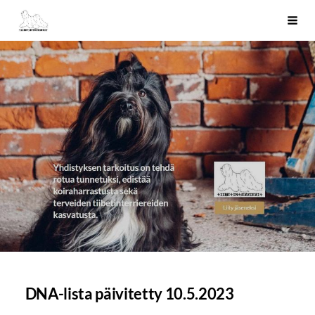
Siirry
Tiibetinterrierit ry
Haku
sivun
sisältöön
DNA-lista päivitetty 10.5.2023