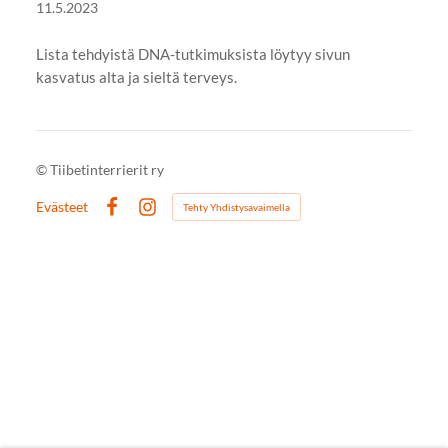
11.5.2023
Lista tehdyistä DNA-tutkimuksista löytyy sivun
kasvatus alta ja sieltä terveys.
©
Tiibetinterrierit ry
Evästeet
Tehty Yhdistysavaimella
Facebook
Instagram