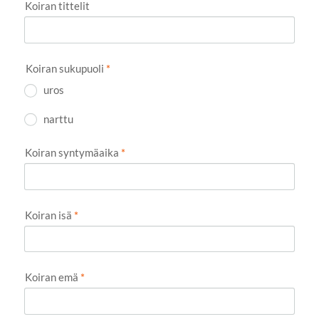
Koiran tittelit
Koiran sukupuoli
*
uros
narttu
Koiran syntymäaika
*
Koiran isä
*
Koiran emä
*