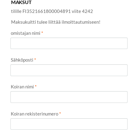
MAKSUT
tilille FI3521661800004891 viite 4242
Maksukuitti tulee liittää ilmoittautumiseen!
omistajan nimi
*
Sähköposti
*
Koiran nimi
*
Koiran rekisterinumero
*