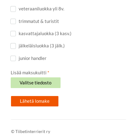
veteraaniluokka yli 8v.
trimmatut & turistit
kasvattajaluokka (3 kasv.)
jälkeläisluokka (3 jälk.)
junior handler
Lisää maksukuitti
*
Valitse tiedosto
Lähetä lomake
©
Tiibetinterrierit ry