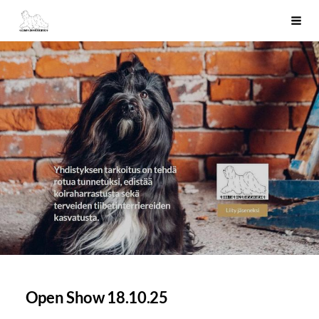
Siirry
Tiibetinterrierit ry
Haku
sivun
sisältöön
Open Show 18.10.25